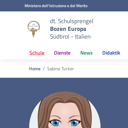
Zum Inhalt springen
Zum Navigationsmenü springen
Zur Fußzeile springen
Ministero dell'Istruzione e del Merito
dt. Schulsprengel
Bozen Europa
Südtirol - Italien
Schule
Dienste
News
Didaktik
Home
Sabine Turker