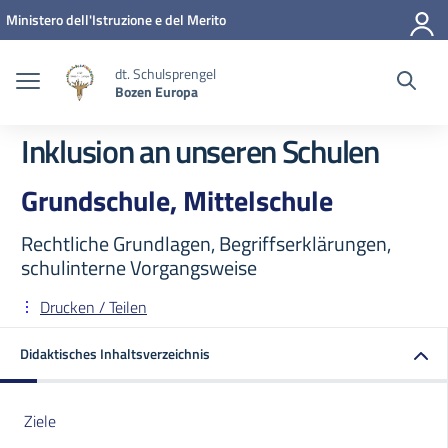
Zum Inhalt springen
Zum Navigationsmenü springen
Zur Fußzeile springen
Ministero dell'Istruzione e del Merito
dt. Schulsprengel
Bozen Europa
Inklusion an unseren Schulen
Grundschule, Mittelschule
Rechtliche Grundlagen, Begriffserklärungen,
schulinterne Vorgangsweise
Drucken / Teilen
Didaktisches Inhaltsverzeichnis
Ziele