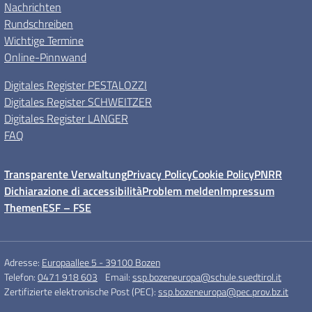
Nachrichten
Rundschreiben
Wichtige Termine
Online-Pinnwand
Digitales Register PESTALOZZI
Digitales Register SCHWEITZER
Digitales Register LANGER
FAQ
Transparente Verwaltung
Privacy Policy
Cookie Policy
PNRR
Dichiarazione di accessibilità
Problem melden
Impressum
Themen
ESF – FSE
Adresse:
Europaallee 5 - 39100 Bozen
Telefon:
0471 918 603
Email:
ssp.bozeneuropa@schule.suedtirol.it
Zertifizierte elektronische Post (PEC):
ssp.bozeneuropa@pec.prov.bz.it