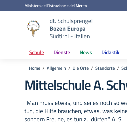
Zum Inhalt springen
Zum Navigationsmenü springen
Zur Fußzeile springen
Ministero dell'Istruzione e del Merito
dt. Schulsprengel
Bozen Europa
Südtirol - Italien
Schule
Dienste
News
Didaktik
Home
Allgemein
Die Orte
Standorte
Sc
Mittelschule A. Sc
"Man muss etwas, und sei es noch so wen
tun, die Hilfe brauchen, etwas, was kein
sondern Freude, es tun zu dürfen." A. S.