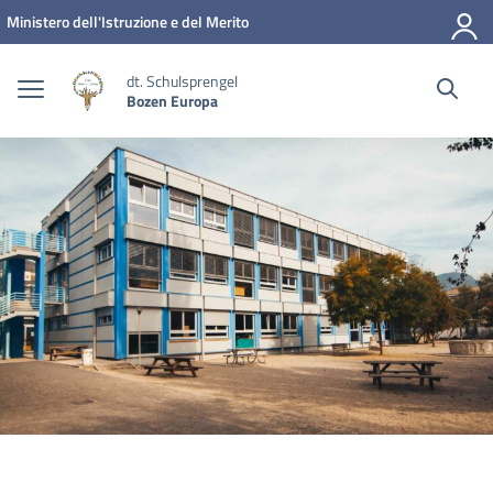
Zum Inhalt springen
Zum Navigationsmenü springen
Zur Fußzeile springen
Ministero dell'Istruzione e del Merito
dt. Schulsprengel
Bozen Europa