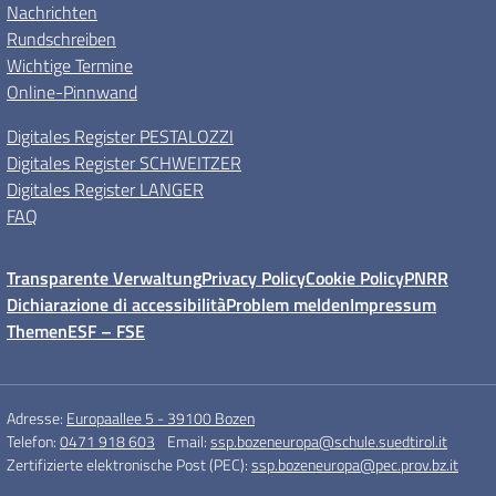
Nachrichten
Rundschreiben
Wichtige Termine
Online-Pinnwand
Digitales Register PESTALOZZI
Digitales Register SCHWEITZER
Digitales Register LANGER
FAQ
Transparente Verwaltung
Privacy Policy
Cookie Policy
PNRR
Dichiarazione di accessibilità
Problem melden
Impressum
Themen
ESF – FSE
Adresse:
Europaallee 5 - 39100 Bozen
Telefon:
0471 918 603
Email:
ssp.bozeneuropa@schule.suedtirol.it
Zertifizierte elektronische Post (PEC):
ssp.bozeneuropa@pec.prov.bz.it