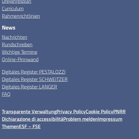
Dreijahresplan
Curriculum
Rahmenrichtlinien
News
Nachrichten
Rundschreiben
Wichtige Termine
Online-Pinnwand
Digitales Register PESTALOZZI
Digitales Register SCHWEITZER
Digitales Register LANGER
FAQ
Transparente Verwaltung
Privacy Policy
Cookie Policy
PNRR
Dichiarazione di accessibilità
Problem melden
Impressum
Themen
ESF – FSE