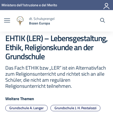
Zum Inhalt springen
Zum Navigationsmenü springen
Zur Fußzeile springen
Ministero dell'Istruzione e del Merito
dt. Schulsprengel
Bozen Europa
EHTIK (LER) – Lebensgestaltung,
Ethik, Religionskunde an der
Grundschule
Das Fach ETHIK bzw „LER“ ist ein Alternativfach
zum Religionsunterricht und richtet sich an alle
Schüler, die nicht am regulären
Religionsunterricht teilnehmen.
Weitere Themen
Grundschule A. Langer
Grundschule J. H. Pestalozzi