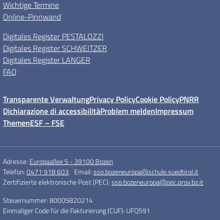
Wichtige Termine
Online-Pinnwand
Digitales Register PESTALOZZI
Digitales Register SCHWEITZER
Digitales Register LANGER
FAQ
Transparente Verwaltung
Privacy Policy
Cookie Policy
PNRR
Dichiarazione di accessibilità
Problem melden
Impressum
Themen
ESF – FSE
Adresse:
Europaallee 5 - 39100 Bozen
Telefon:
0471 918 603
Email:
ssp.bozeneuropa@schule.suedtirol.it
Zertifizierte elektronische Post (PEC):
ssp.bozeneuropa@pec.prov.bz.it
Steuernummer: 80005820214
Einmaliger Code für die Fakturierung (CUF): UFQ591