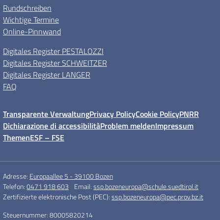
Rundschreiben
Wichtige Termine
Online-Pinnwand
Digitales Register PESTALOZZI
Digitales Register SCHWEITZER
Digitales Register LANGER
FAQ
Transparente Verwaltung
Privacy Policy
Cookie Policy
PNRR
Dichiarazione di accessibilità
Problem melden
Impressum
Themen
ESF – FSE
Adresse:
Europaallee 5 - 39100 Bozen
Telefon:
0471 918 603
Email:
ssp.bozeneuropa@schule.suedtirol.it
Zertifizierte elektronische Post (PEC):
ssp.bozeneuropa@pec.prov.bz.it
Steuernummer: 80005820214