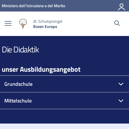
Zum Inhalt springen
Zum Navigationsmenü springen
Zur Fußzeile springen
Ministero dell'Istruzione e del Merito
dt. Schulsprengel
Bozen Europa
Die Didaktik
unser Ausbildungsangebot
Grundschule
Mittelschule