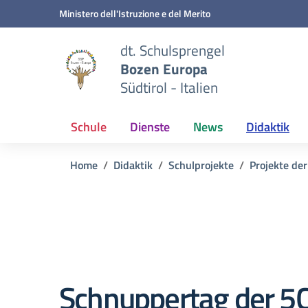
Zum Inhalt springen
Zum Navigationsmenü springen
Zur Fußzeile springen
Ministero dell'Istruzione e del Merito
dt. Schulsprengel
Bozen Europa
Südtirol - Italien
Schule
Dienste
News
Didaktik
Home
Didaktik
Schulprojekte
Projekte der
Schnuppertag der 5