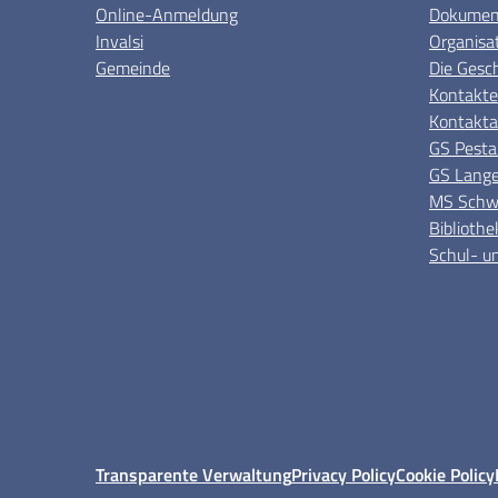
Online-Anmeldung
Dokument
Invalsi
Organisa
Gemeinde
Die Gesc
Kontakte
Kontakta
GS Pesta
GS Lange
MS Schwe
Bibliothe
Schul- un
Transparente Verwaltung
Privacy Policy
Cookie Policy