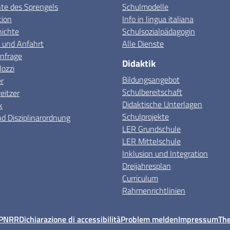
e des Sprengels
Schulmodelle
tion
Info in lingua italiana
hichte
Schulsozialpädagogin
 und Anfahrt
Alle Dienste
nfrage
Didaktik
lozzi
Bildungsangebot
r
Schulbereitschaft
itzer
Didaktische Unterlagen
k
Schulprojekte
d Disziplinarordnung
LER Grundschule
LER Mittelschule
Inklusion und Integration
Dreijahresplan
Curriculum
Rahmenrichtlinien
PNRR
Dichiarazione di accessibilità
Problem melden
Impressum
Th