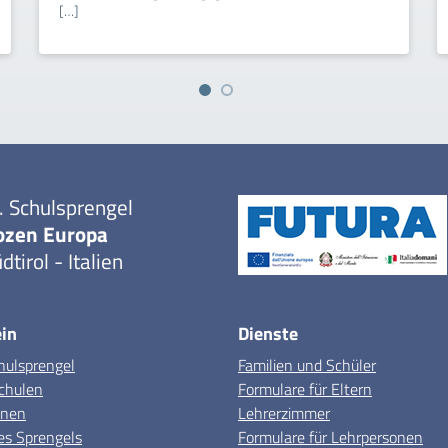
[…]
. Schulsprengel
ozen Europa
dtirol - Italien
in
Dienste
hulsprengel
Familien und Schüler
chulen
Formulare für Eltern
onen
Lehrerzimmer
es Sprengels
Formulare für Lehrpersonen