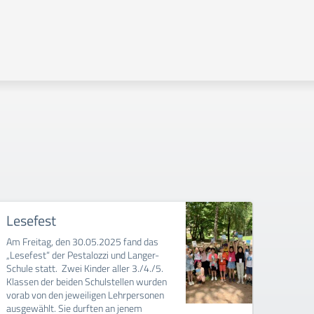
Lesefest
Turni
Am Freitag, den 30.05.2025 fand das
Am Mon
„Lesefest“ der Pestalozzi und Langer-
Klasse
Schule statt. Zwei Kinder aller 3./4./5.
Schnur“
Klassen der beiden Schulstellen wurden
teilge
vorab von den jeweiligen Lehrpersonen
haben 
ausgewählt. Sie durften an jenem
verbra