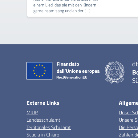
einem Lied, das sie mit den Kindern
gemeinsam sang und an der […]
dt
B
Sü
Externe Links
Allgeme
MIUR
Unser Sc
Landesschulamt
Unsere S
Territoriales Schulamt
Die Pers
Scuola in Chiaro
Zahlen d