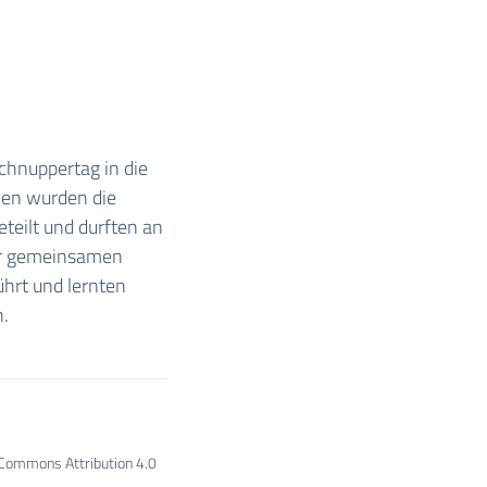
chnuppertag in die
men wurden die
teilt und durften an
der gemeinsamen
hrt und lernten
.
e Commons Attribution 4.0