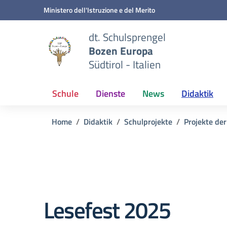
Zum Inhalt springen
Zum Navigationsmenü springen
Zur Fußzeile springen
Ministero dell'Istruzione e del Merito
dt. Schulsprengel
Bozen Europa
Südtirol - Italien
Schule
Dienste
News
Didaktik
Home
Didaktik
Schulprojekte
Projekte der
Lesefest 2025