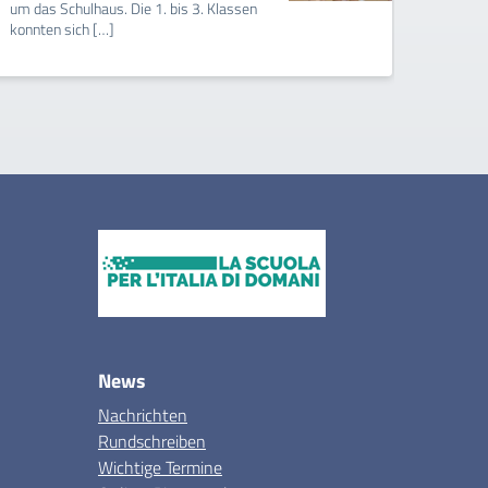
um das Schulhaus. Die 1. bis 3. Klassen
aufgeh
konnten sich […]
Schulb
News
Nachrichten
Rundschreiben
Wichtige Termine