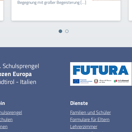
Begegnung mit großer Begeisterung […]
. Schulsprengel
ozen Europa
dtirol - Italien
in
Dienste
hulsprengel
Familien und Schüler
chulen
Formulare für Eltern
onen
Lehrerzimmer