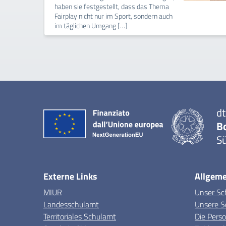
haben sie festgestellt, dass das Thema
Fairplay nicht nur im Sport, sondern auch
im täglichen Umgang […]
dt
B
Sü
Externe Links
Allgeme
MIUR
Unser Sc
Landesschulamt
Unsere S
Territoriales Schulamt
Die Pers