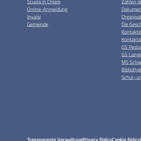
Scuola in Chiaro
Zahlen d
Online-Anmeldung
Dokument
Invalsi
Organisa
Gemeinde
Die Gesc
Kontakte
Kontakta
GS Pesta
GS Lange
MS Schwe
Bibliothe
Schul- un
Transparente Verwaltung
Privacy Policy
Cookie Policy