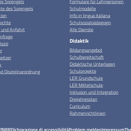
es Sprengels
Formulare für Lehrpersonen
e des Sprengels
Schulmodelle
tion
Info in lingua italiana
hichte
Schulsozialpädagogin
 und Anfahrt
Alle Dienste
nfrage
Didaktik
lozzi
Bildungsangebot
r
Schulbereitschaft
itzer
Didaktische Unterlagen
k
Schulprojekte
d Disziplinarordnung
LER Grundschule
LER Mittelschule
Inklusion und Integration
Dreijahresplan
Curriculum
Rahmenrichtlinien
PNRR
Dichiarazione di accessibilità
Problem melden
Impressum
Th