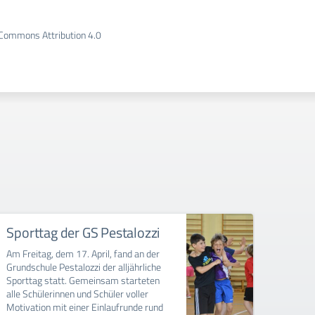
e Commons Attribution 4.0
Sporttag der GS Pestalozzi
Frie
Am Freitag, dem 17. April, fand an der
Im Zug
Grundschule Pestalozzi der alljährliche
Pestal
Sporttag statt. Gemeinsam starteten
haben 
alle Schülerinnen und Schüler voller
bunt g
Motivation mit einer Einlaufrunde rund
Tauben