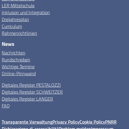
LER Mittelschule
Inklusion und Integration
Dreijahresplan
Curriculum
Rahmenrichtlinien
News
Nachrichten
Rundschreiben
Wichtige Termine
Online-Pinnwand
Digitales Register PESTALOZZI
Digitales Register SCHWEITZER
Digitales Register LANGER
FAQ
Transparente Verwaltung
Privacy Policy
Cookie Policy
PNRR
Dichiarazione di accessibilità
Problem melden
Impressum