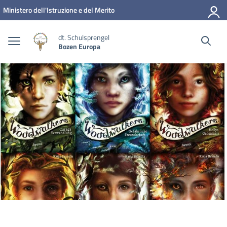
Zum Inhalt springen
Zum Navigationsmenü springen
Zur Fußzeile springen
Ministero dell'Istruzione e del Merito
dt. Schulsprengel
Bozen Europa