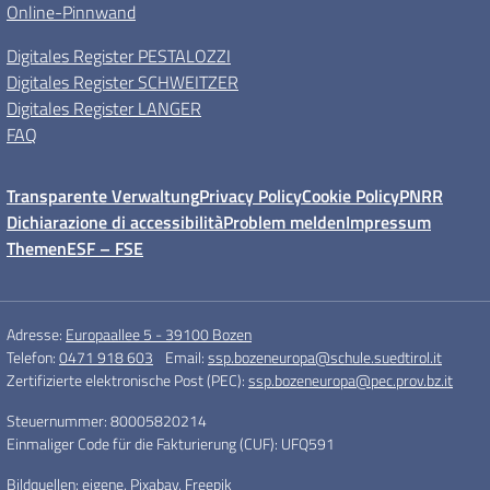
Online-Pinnwand
Digitales Register PESTALOZZI
Digitales Register SCHWEITZER
Digitales Register LANGER
FAQ
Transparente Verwaltung
Privacy Policy
Cookie Policy
PNRR
Dichiarazione di accessibilità
Problem melden
Impressum
Themen
ESF – FSE
Adresse:
Europaallee 5 - 39100 Bozen
Telefon:
0471 918 603
Email:
ssp.bozeneuropa@schule.suedtirol.it
Zertifizierte elektronische Post (PEC):
ssp.bozeneuropa@pec.prov.bz.it
Steuernummer: 80005820214
Einmaliger Code für die Fakturierung (CUF): UFQ591
Bildquellen: eigene, Pixabay, Freepik