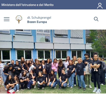
Zum Inhalt springen
Zum Navigationsmenü springen
Zur Fußzeile springen
Ministero dell'Istruzione e del Merito
dt. Schulsprengel
Bozen Europa