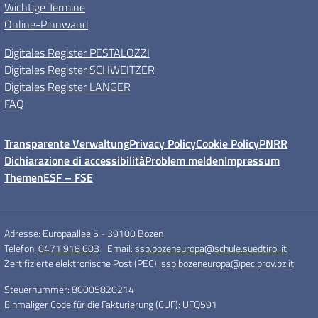
Wichtige Termine
Online-Pinnwand
Digitales Register PESTALOZZI
Digitales Register SCHWEITZER
Digitales Register LANGER
FAQ
Transparente Verwaltung
Privacy Policy
Cookie Policy
PNRR
Dichiarazione di accessibilità
Problem melden
Impressum
Themen
ESF – FSE
Adresse:
Europaallee 5 - 39100 Bozen
Telefon:
0471 918 603
Email:
ssp.bozeneuropa@schule.suedtirol.it
Zertifizierte elektronische Post (PEC):
ssp.bozeneuropa@pec.prov.bz.it
Steuernummer: 80005820214
Einmaliger Code für die Fakturierung (CUF): UFQ591