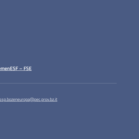
emen
ESF – FSE
ssp.bozeneuropa@pec.prov.bz.it