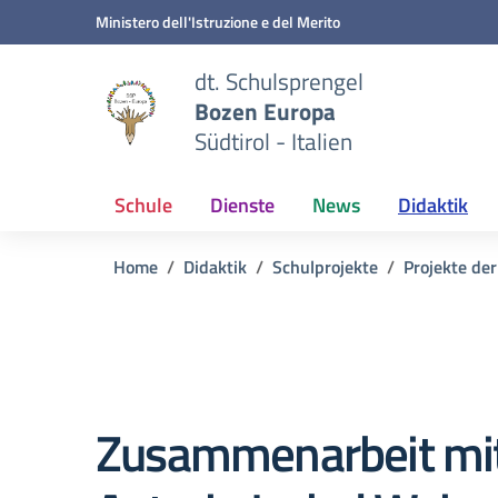
Zum Inhalt springen
Zum Navigationsmenü springen
Zur Fußzeile springen
Ministero dell'Istruzione e del Merito
dt. Schulsprengel
Bozen Europa
Südtirol - Italien
Schule
Dienste
News
Didaktik
Home
Didaktik
Schulprojekte
Projekte der
Zusammenarbeit mit