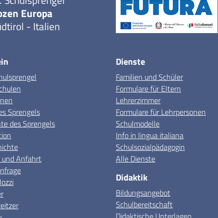
. Schulsprengel
ozen Europa
dtirol - Italien
in
Dienste
hulsprengel
Familien und Schüler
chulen
Formulare für Eltern
onen
Lehrerzimmer
es Sprengels
Formulare für Lehrpersonen
e des Sprengels
Schulmodelle
tion
Info in lingua italiana
hichte
Schulsozialpädagogin
 und Anfahrt
Alle Dienste
nfrage
Didaktik
lozzi
Bildungsangebot
r
Schulbereitschaft
itzer
Didaktische Unterlagen
k