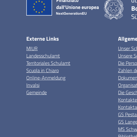
dt
B
Sü
Externe Links
Allgeme
MIUR
Unser Sc
Landesschulamt
Unsere S
Territoriales Schulamt
Die Pers
Scuola in Chiaro
Zahlen d
Online-Anmeldung
Dokument
Invalsi
Organisa
Gemeinde
Die Gesc
Kontakte
Kontakta
GS Pesta
GS Lange
MS Schwe
Bibliothe