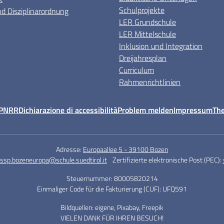
Schulprojekte
d Disziplinarordnung
LER Grundschule
LER Mittelschule
Inklusion und Integration
Dreijahresplan
Curriculum
Rahmenrichtlinien
PNRR
Dichiarazione di accessibilità
Problem melden
Impressum
Th
Adresse:
Europaallee 5 - 39100 Bozen
ssp.bozeneuropa@schule.suedtirol.it
Zertifizierte elektronische Post (PEC):
Steuernummer: 80005820214
Einmaliger Code für die Fakturierung (CUF): UFQ591
Bildquellen: eigene, Pixabay, Freepik
VIELEN DANK FÜR IHREN BESUCH!