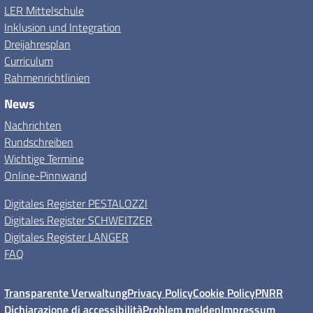
LER Mittelschule
Inklusion und Integration
Dreijahresplan
Curriculum
Rahmenrichtlinien
News
Nachrichten
Rundschreiben
Wichtige Termine
Online-Pinnwand
Digitales Register PESTALOZZI
Digitales Register SCHWEITZER
Digitales Register LANGER
FAQ
Transparente Verwaltung
Privacy Policy
Cookie Policy
PNRR
Dichiarazione di accessibilità
Problem melden
Impressum