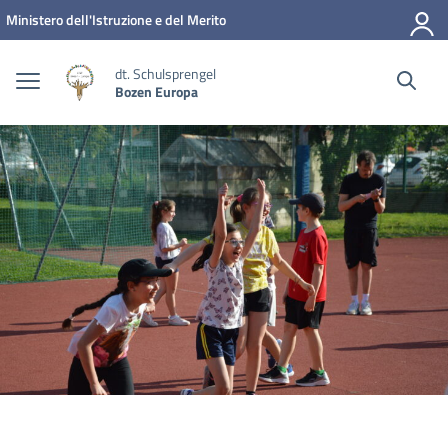
Zum Inhalt springen
Zum Navigationsmenü springen
Zur Fußzeile springen
Ministero dell'Istruzione e del Merito
dt. Schulsprengel
Bozen Europa