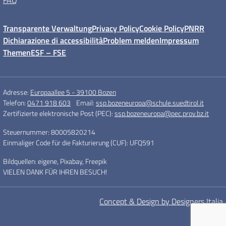
FAQ
Transparente Verwaltung
Privacy Policy
Cookie Policy
PNRR
Dichiarazione di accessibilità
Problem melden
Impressum
Themen
ESF – FSE
Adresse:
Europaallee 5 - 39100 Bozen
Telefon:
0471 918 603
Email:
ssp.bozeneuropa@schule.suedtirol.it
Zertifizierte elektronische Post (PEC):
ssp.bozeneuropa@pec.prov.bz.it
Steuernummer: 80005820214
Einmaliger Code für die Fakturierung (CUF): UFQ591
Bildquellen: eigene, Pixabay, Freepik
VIELEN DANK FÜR IHREN BESUCH!
Concept & Design by Designers Italia