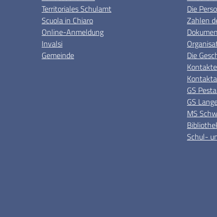
Territoriales Schulamt
Die Pers
Scuola in Chiaro
Zahlen d
Online-Anmeldung
Dokument
Invalsi
Organisa
Gemeinde
Die Gesc
Kontakte
Kontakta
GS Pesta
GS Lange
MS Schwe
Bibliothe
Schul- un