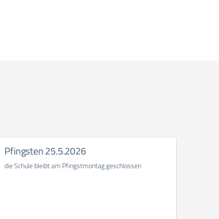
Pfingsten 25.5.2026
1. Ma
die Schule bleibt am Pfingstmontag geschlossen
die Sc