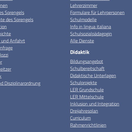
onen
Lehrerzimmer
es Sprengels
Formulare für Lehrpersonen
e des Sprengels
Schulmodelle
tion
Info in lingua italiana
hichte
Schulsozialpädagogin
 und Anfahrt
Alle Dienste
nfrage
Didaktik
lozzi
Bildungsangebot
r
Schulbereitschaft
itzer
Didaktische Unterlagen
k
Schulprojekte
d Disziplinarordnung
LER Grundschule
LER Mittelschule
Inklusion und Integration
Dreijahresplan
Curriculum
Rahmenrichtlinien