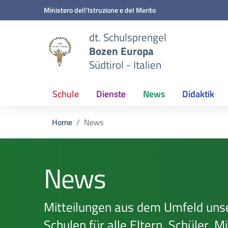
Zum Inhalt springen
Zum Navigationsmenü springen
Zur Fußzeile springen
Ministero dell'Istruzione e del Merito
dt. Schulsprengel
Bozen Europa
Südtirol - Italien
Schule
Dienste
News
Didaktik
Home
News
News
Mitteilungen aus dem Umfeld uns
Schulen für alle Eltern, Schüler, M