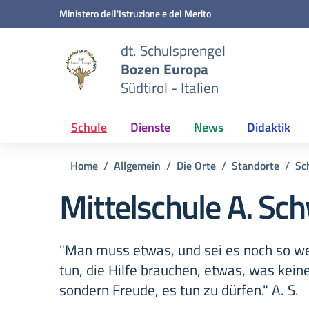
Zum Inhalt springen
Zum Navigationsmenü springen
Zur Fußzeile springen
Ministero dell'Istruzione e del Merito
dt. Schulsprengel
Bozen Europa
Südtirol - Italien
Schule
Dienste
News
Didaktik
Home
Allgemein
Die Orte
Standorte
Sc
Mittelschule A. Sc
"Man muss etwas, und sei es noch so wen
tun, die Hilfe brauchen, etwas, was kein
sondern Freude, es tun zu dürfen." A. S.