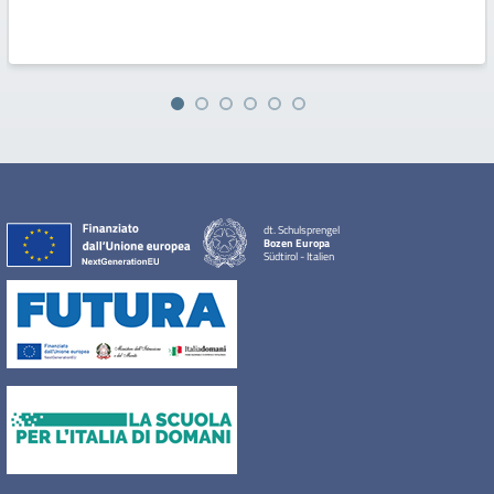
dt. Schulsprengel
Bozen Europa
Südtirol - Italien