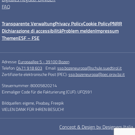
FAQ
Transparente Verwaltung
Privacy Policy
Cookie Policy
PNRR
Dichiarazione di accessibilità
Problem melden
Impressum
Themen
ESF – FSE
Adresse:
Europaallee 5 - 39100 Bozen
Telefon:
0471 918 603
Email:
ssp.bozeneuropa@schule.suedtirol.it
Zertifizierte elektronische Post (PEC):
ssp.bozeneuropa@pec.prov.bz.it
Steuernummer: 80005820214
Einmaliger Code für die Fakturierung (CUF): UFQ591
Bildquellen: eigene, Pixabay, Freepik
VIELEN DANK FÜR IHREN BESUCH!
Concept & Design by Designers Italia