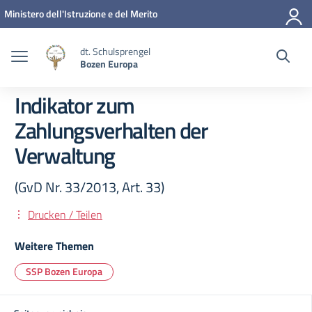
Zum Inhalt springen
Zum Navigationsmenü springen
Zur Fußzeile springen
Ministero dell'Istruzione e del Merito
dt. Schulsprengel
Bozen Europa
Indikator zum
Zahlungsverhalten der
Verwaltung
(GvD Nr. 33/2013, Art. 33)
Drucken / Teilen
Weitere Themen
SSP Bozen Europa