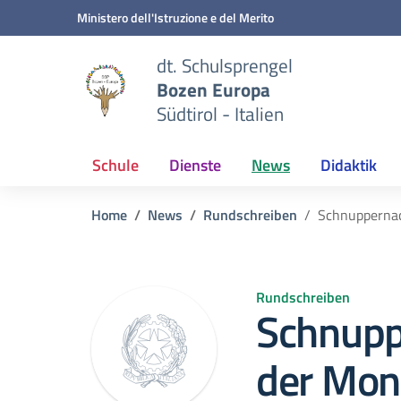
Zum Inhalt springen
Zum Navigationsmenü springen
Zur Fußzeile springen
Ministero dell'Istruzione e del Merito
dt. Schulsprengel
Bozen Europa
Südtirol - Italien
Schule
Dienste
News
Didaktik
Home
News
Rundschreiben
Schnuppernac
Rundschreiben
Schnupp
der Mon