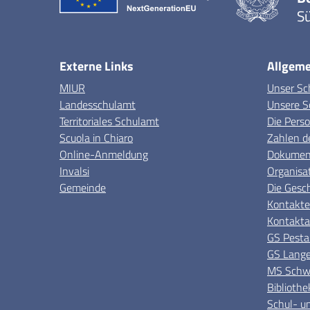
Sü
Externe Links
Allgeme
MIUR
Unser Sc
Landesschulamt
Unsere S
Territoriales Schulamt
Die Pers
Scuola in Chiaro
Zahlen d
Online-Anmeldung
Dokument
Invalsi
Organisa
Gemeinde
Die Gesc
Kontakte
Kontakta
GS Pesta
GS Lange
MS Schwe
Bibliothe
Schul- un