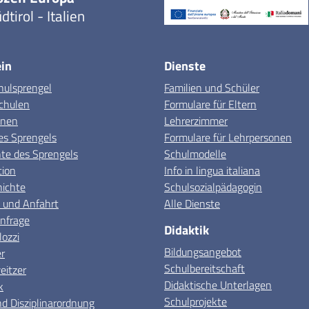
dtirol - Italien
in
Dienste
hulsprengel
Familien und Schüler
chulen
Formulare für Eltern
onen
Lehrerzimmer
es Sprengels
Formulare für Lehrpersonen
e des Sprengels
Schulmodelle
tion
Info in lingua italiana
hichte
Schulsozialpädagogin
 und Anfahrt
Alle Dienste
nfrage
Didaktik
lozzi
Bildungsangebot
r
Schulbereitschaft
itzer
Didaktische Unterlagen
k
Schulprojekte
d Disziplinarordnung