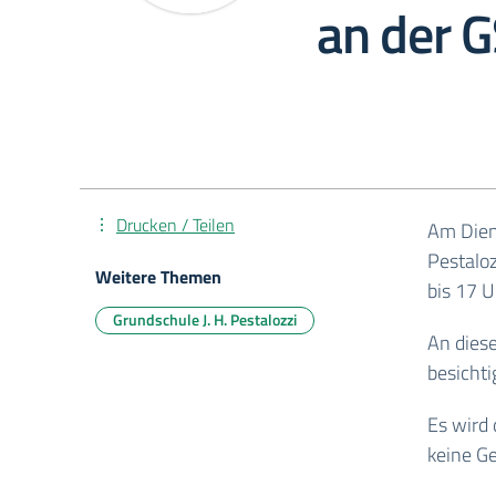
an der G
Drucken / Teilen
Am Dien
Pestaloz
Weitere Themen
bis 17 U
Grundschule J. H. Pestalozzi
An dies
besicht
Es wird
keine G