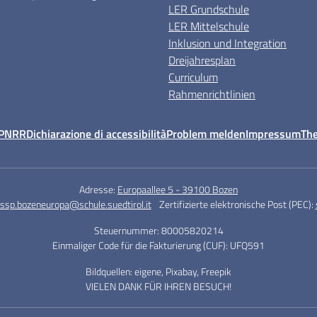
LER Grundschule
LER Mittelschule
Inklusion und Integration
Dreijahresplan
Curriculum
Rahmenrichtlinien
PNRR
Dichiarazione di accessibilità
Problem melden
Impressum
Th
Adresse:
Europaallee 5 - 39100 Bozen
ssp.bozeneuropa@schule.suedtirol.it
Zertifizierte elektronische Post (PEC):
Steuernummer: 80005820214
Einmaliger Code für die Fakturierung (CUF): UFQ591
Bildquellen: eigene, Pixabay, Freepik
VIELEN DANK FÜR IHREN BESUCH!