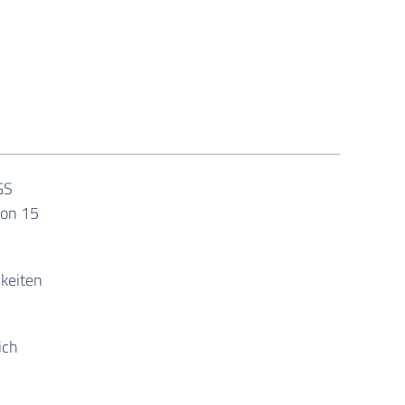
GS
von 15
keiten
ich