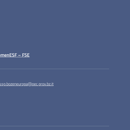
emen
ESF – FSE
ssp.bozeneuropa@pec.prov.bz.it