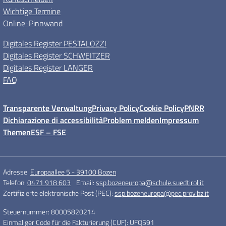
Wichtige Termine
Online-Pinnwand
Digitales Register PESTALOZZI
Digitales Register SCHWEITZER
Digitales Register LANGER
FAQ
Transparente Verwaltung
Privacy Policy
Cookie Policy
PNRR
Dichiarazione di accessibilità
Problem melden
Impressum
Themen
ESF – FSE
Adresse:
Europaallee 5 - 39100 Bozen
Telefon:
0471 918 603
Email:
ssp.bozeneuropa@schule.suedtirol.it
Zertifizierte elektronische Post (PEC):
ssp.bozeneuropa@pec.prov.bz.it
Steuernummer: 80005820214
Einmaliger Code für die Fakturierung (CUF): UFQ591