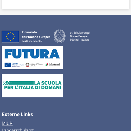
dt. Schulsprengel
Bozen Europa
Südtirol - Italien
Externe Links
MIUR
Landesschulamt