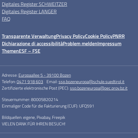
Digitales Register SCHWEITZER
Digitales Register LANGER
FAQ
Transparente Verwaltung
Privacy Policy
Cookie Policy
PNRR
Dichiarazione di accessibilità
Problem melden
Impressum
Themen
ESF – FSE
Adresse:
Europaallee 5 - 39100 Bozen
Telefon:
0471 918 603
Email:
ssp.bozeneuropa@schule.suedtirol.it
Zertifizierte elektronische Post (PEC):
ssp.bozeneuropa@pec.prov.bz.it
Steuernummer: 80005820214
Einmaliger Code für die Fakturierung (CUF): UFQ591
Bildquellen: eigene, Pixabay, Freepik
VIELEN DANK FÜR IHREN BESUCH!