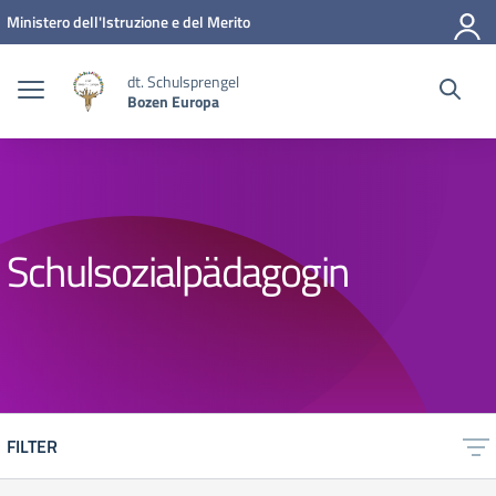
Zum Inhalt springen
Zum Navigationsmenü springen
Zur Fußzeile springen
Ministero dell'Istruzione e del Merito
dt. Schulsprengel
Bozen Europa
Schulsozialpädagogin
FILTER