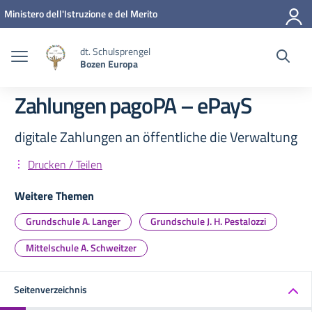
Zum Inhalt springen
Zum Navigationsmenü springen
Zur Fußzeile springen
Ministero dell'Istruzione e del Merito
dt. Schulsprengel
Bozen Europa
Zahlungen pagoPA – ePayS
digitale Zahlungen an öffentliche die Verwaltung
Drucken / Teilen
Weitere Themen
Grundschule A. Langer
Grundschule J. H. Pestalozzi
Mittelschule A. Schweitzer
Seitenverzeichnis