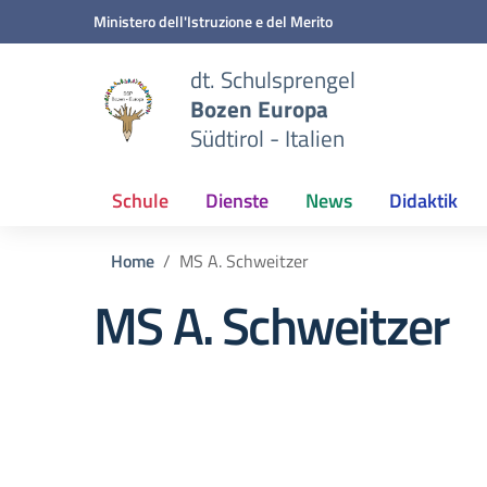
Zum Inhalt springen
Zum Navigationsmenü springen
Zur Fußzeile springen
Ministero dell'Istruzione e del Merito
dt. Schulsprengel
Bozen Europa
Südtirol - Italien
Schule
Dienste
News
Didaktik
Home
MS A. Schweitzer
MS A. Schweitzer