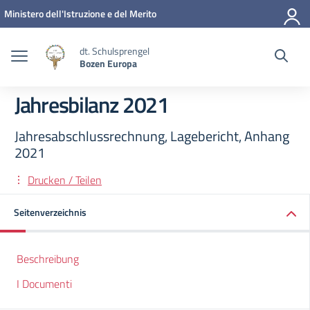
Zum Inhalt springen
Zum Navigationsmenü springen
Zur Fußzeile springen
Ministero dell'Istruzione e del Merito
dt. Schulsprengel
Bozen Europa
Jahresbilanz 2021
Jahresabschlussrechnung, Lagebericht, Anhang
2021
Drucken / Teilen
Seitenverzeichnis
Beschreibung
I Documenti