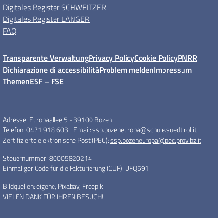
Digitales Register SCHWEITZER
Digitales Register LANGER
FAQ
Transparente Verwaltung
Privacy Policy
Cookie Policy
PNRR
Dichiarazione di accessibilità
Problem melden
Impressum
Themen
ESF – FSE
Adresse:
Europaallee 5 - 39100 Bozen
Telefon:
0471 918 603
Email:
ssp.bozeneuropa@schule.suedtirol.it
Zertifizierte elektronische Post (PEC):
ssp.bozeneuropa@pec.prov.bz.it
Steuernummer: 80005820214
Einmaliger Code für die Fakturierung (CUF): UFQ591
Bildquellen: eigene, Pixabay, Freepik
VIELEN DANK FÜR IHREN BESUCH!