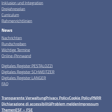
Inklusion und Integration
Dreijahresplan
Curriculum
Rahmenrichtlinien
News
Nachrichten
Rundschreiben
Wichtige Termine
Online-Pinnwand
Digitales Register PESTALOZZI
Digitales Register SCHWEITZER
Digitales Register LANGER
FAQ
Transparente Verwaltung
Privacy Policy
Cookie Policy
PNRR
Dichiarazione di accessibilità
Problem melden
Impressum
Themen
ESF – FSE