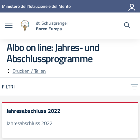
Zum Inhalt springen
Zum Navigationsmenü springen
Zur Fußzeile springen
Ministero dell'Istruzione e del Merito
dt. Schulsprengel
Bozen Europa
Albo on line:
Jahres- und
Abschlussprogramme
Drucken / Teilen
FILTRI
Jahresabschluss 2022
Jahresabschluss 2022